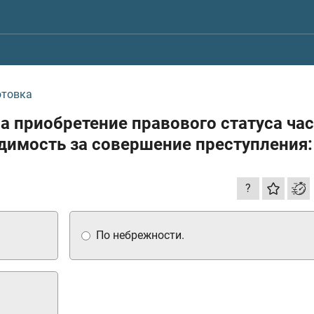
отовка
на приобретение правового статуса ча
димость за совершение преступления:
?
По небрежности.