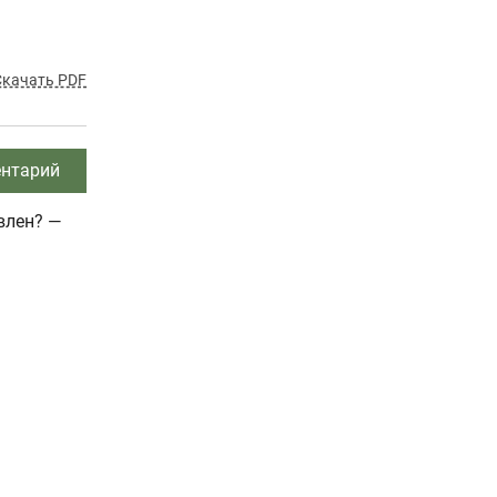
Скачать PDF
нтарий
влен? —