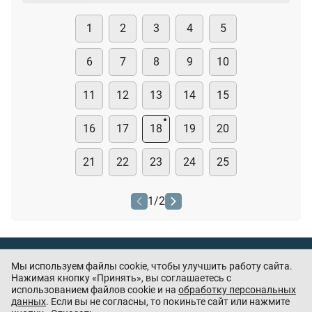
1
2
3
4
5
6
7
8
9
10
11
12
13
14
15
16
17
18
19
20
21
22
23
24
25
1
/
2
Тест охранника
Мы используем файлы cookie, чтобы улучшить работу сайта.
Нашли ошибку или есть предложения? —
Нажимая кнопку «Принять», вы соглашаетесь с
напишите
использованием файлов cookie и на
обработку персональных
нам
данных
. Если вы не согласны, то покиньте сайт или нажмите