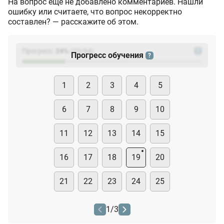
На вопрос ещё не добавлено комментариев. Нашли
ошибку или считаете, что вопрос некорректно
составлен? — расскажите об этом.
Прогресс:
24
%
(
23
/94)
?
Прогресс обучения
?
1
2
3
4
5
6
7
8
9
10
11
12
13
14
15
16
17
18
19
20
21
22
23
24
25
1
/
3