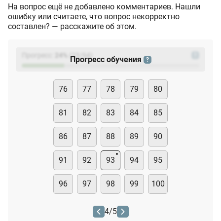
На вопрос ещё не добавлено комментариев. Нашли
ошибку или считаете, что вопрос некорректно
составлен? — расскажите об этом.
Прогресс:
24
%
(
23
/94)
?
Прогресс обучения
?
76
77
78
79
80
81
82
83
84
85
86
87
88
89
90
91
92
93
94
95
96
97
98
99
100
4
/
5