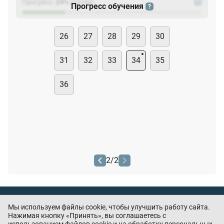
Прогресс:
24
%
(
23
/94)
?
Прогресс обучения
?
26
27
28
29
30
31
32
33
34
35
36
2
/
2
Тест охранника
Мы используем файлы cookie, чтобы улучшить работу сайта.
Нашли ошибку или есть предложения? —
Нажимая кнопку «Принять», вы соглашаетесь с
напишите