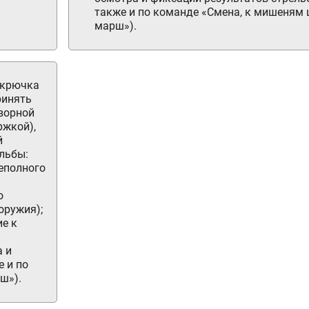
также и по команде «Смена, к мишеням 
марш»).
 крючка
ринять
творной
ржкой),
й
льбы:
неполного
о
оружия);
е к
а и
 и по
ш»).