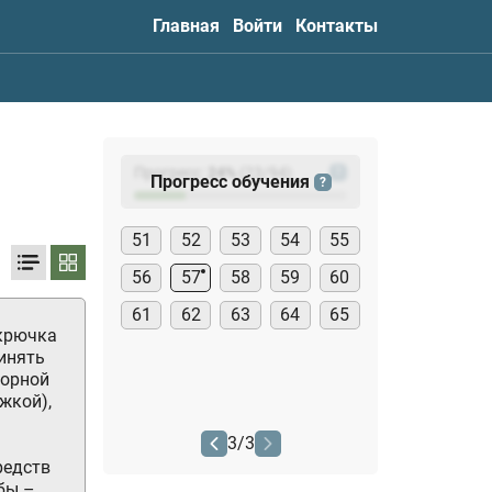
Главная
Войти
Контакты
Прогресс:
24
%
(
23
/94)
?
Прогресс обучения
?
51
52
53
54
55
56
57
58
59
60
61
62
63
64
65
 крючка
ринять
ворной
жкой),
3
/
3
редств
бы –