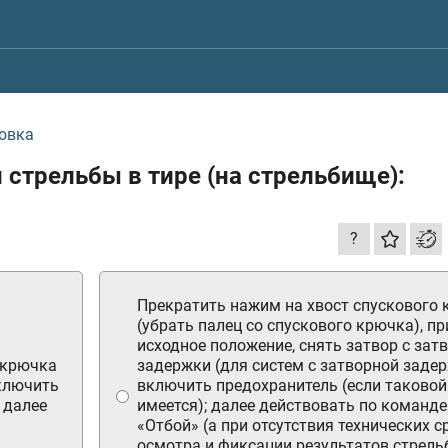
овка
 стрельбы в тире (на стрельбище):
?
Прекратить нажим на хвост спускового
(убрать палец со спускового крючка), п
исходное положение, снять затвор с зат
 крючка
задержки (для систем с затворной задер
включить
включить предохранитель (если таковой
 далее
имеется); далее действовать по команде
«Отбой» (а при отсутствия технических с
осмотра и фиксации результатов стрель