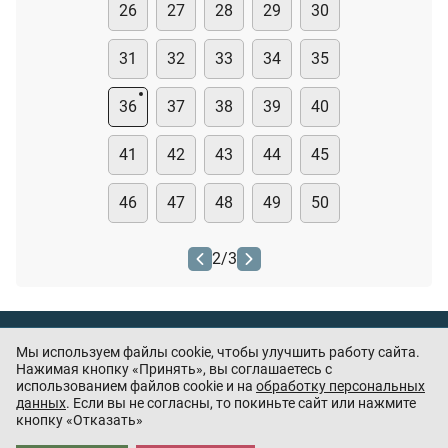
26
27
28
29
30
31
32
33
34
35
36
37
38
39
40
41
42
43
44
45
46
47
48
49
50
2
/
3
Тест охранника
Мы используем файлы cookie, чтобы улучшить работу сайта.
Нашли ошибку или есть предложения? —
Нажимая кнопку «Принять», вы соглашаетесь с
напишите
использованием файлов cookie и на
обработку персональных
нам
данных
. Если вы не согласны, то покиньте сайт или нажмите
кнопку «Отказать»
Приложения партнёров: