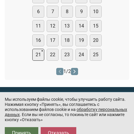
6
7
8
9
10
11
12
13
14
15
16
17
18
19
20
21
22
23
24
25
1
/
2
Тест охранника
Мы используем файлы cookie, чтобы улучшить работу сайта.
Нашли ошибку или есть предложения? —
Нажимая кнопку «Принять», вы соглашаетесь с
напишите
использованием файлов cookie и на
обработку персональных
нам
данных
. Если вы не согласны, то покиньте сайт или нажмите
кнопку «Отказать»
Приложения партнёров:
Принять
Отказать