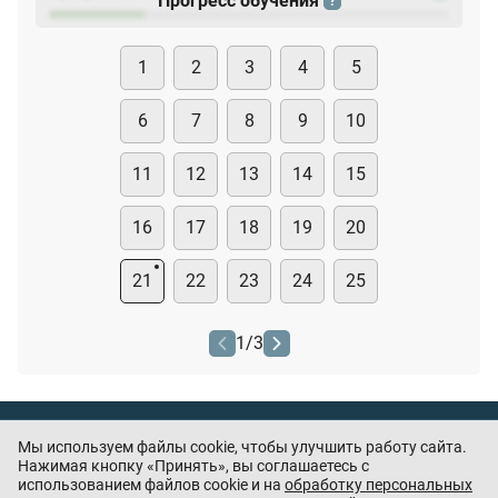
Прогресс обучения
?
1
2
3
4
5
6
7
8
9
10
11
12
13
14
15
16
17
18
19
20
21
22
23
24
25
1
/
3
Тест охранника
Мы используем файлы cookie, чтобы улучшить работу сайта.
Нашли ошибку или есть предложения? —
Нажимая кнопку «Принять», вы соглашаетесь с
напишите
использованием файлов cookie и на
обработку персональных
нам