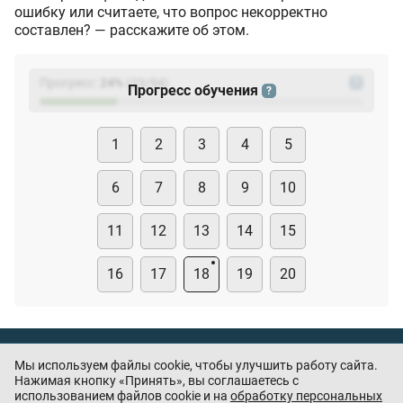
ошибку или считаете, что вопрос некорректно
составлен? — расскажите об этом.
Прогресс:
24
%
(
23
/94)
?
Прогресс обучения
?
1
2
3
4
5
6
7
8
9
10
11
12
13
14
15
16
17
18
19
20
Тест охранника
Мы используем файлы cookie, чтобы улучшить работу сайта.
Нашли ошибку или есть предложения? —
Нажимая кнопку «Принять», вы соглашаетесь с
напишите
использованием файлов cookie и на
обработку персональных
нам