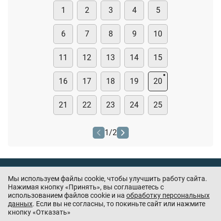
1
2
3
4
5
6
7
8
9
10
11
12
13
14
15
16
17
18
19
20
21
22
23
24
25
1
/
2
Тест охранника
Мы используем файлы cookie, чтобы улучшить работу сайта.
Нашли ошибку или есть предложения? —
Нажимая кнопку «Принять», вы соглашаетесь с
напишите
использованием файлов cookie и на
обработку персональных
нам
данных
. Если вы не согласны, то покиньте сайт или нажмите
кнопку «Отказать»
Приложения партнёров: