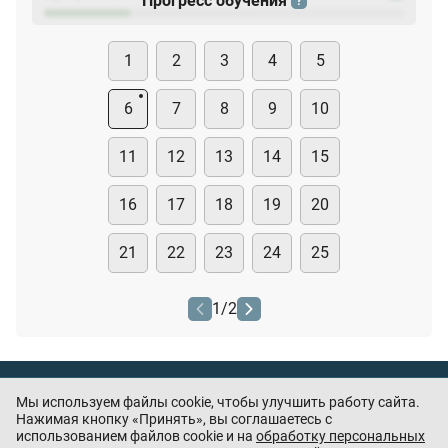
Прогресс обучения
?
1
2
3
4
5
6
7
8
9
10
11
12
13
14
15
16
17
18
19
20
21
22
23
24
25
1
/
2
Тест охранника
Мы используем файлы cookie, чтобы улучшить работу сайта.
Нашли ошибку или есть предложения? —
Нажимая кнопку «Принять», вы соглашаетесь с
напишите
использованием файлов cookie и на
обработку персональных
нам