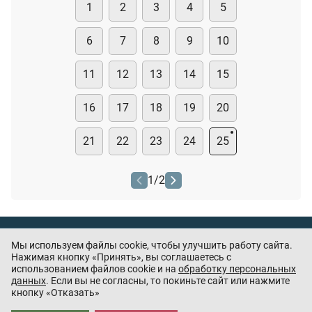
1
2
3
4
5
6
7
8
9
10
11
12
13
14
15
16
17
18
19
20
21
22
23
24
25
1
/
2
Тест охранника
Мы используем файлы cookie, чтобы улучшить работу сайта.
Нашли ошибку или есть предложения? —
Нажимая кнопку «Принять», вы соглашаетесь с
напишите
использованием файлов cookie и на
обработку персональных
нам
данных
. Если вы не согласны, то покиньте сайт или нажмите
кнопку «Отказать»
Приложения партнёров: