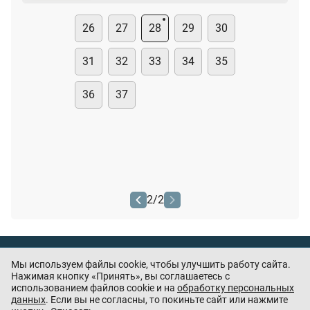
26
27
28
29
30
31
32
33
34
35
36
37
2
/
2
Тест охранника
Мы используем файлы cookie, чтобы улучшить работу сайта.
Нашли ошибку или есть предложения? —
Нажимая кнопку «Принять», вы соглашаетесь с
напишите
использованием файлов cookie и на
обработку персональных
нам
данных
. Если вы не согласны, то покиньте сайт или нажмите