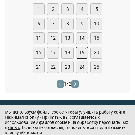
1
2
3
4
5
6
7
8
9
10
11
12
13
14
15
16
17
18
19
20
21
22
23
24
25
1
/
2
Тест охранника
Мы используем файлы cookie, чтобы улучшить работу сайта.
Нашли ошибку или есть предложения? —
Нажимая кнопку «Принять», вы соглашаетесь с
напишите
использованием файлов cookie и на
обработку персональных
нам
данных
. Если вы не согласны, то покиньте сайт или нажмите
кнопку «Отказать»
Приложения партнёров: